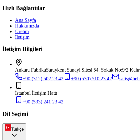
Hızlı Bağlantılar
Ana Sayfa
Hakkımızda
Üretim
İletişim
İletişim Bilgileri
Ankara Fabrika
Saraykent Sanayi Sitesi 54. Sokak No:9/2 Kah
+90 (312) 502 23 42
+90 (530) 510 23 42
satis@beh
İstanbul İletişim Hattı
+90 (533) 241 23 42
Dil Seçimi
Türkçe