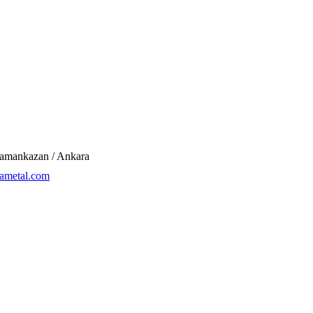
ramankazan / Ankara
ametal.com