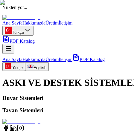
Yükleniyor...
Ana Sayfa
Hakkımızda
Üretim
İletişim
Türkçe
PDF Katalog
Ana Sayfa
Hakkımızda
Üretim
İletişim
PDF Katalog
Türkçe
English
ASKI VE DESTEK SİSTEMLE
Duvar Sistemleri
Tavan Sistemleri