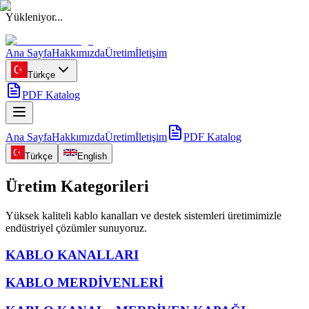
Yükleniyor...
Ana Sayfa
Hakkımızda
Üretim
İletişim
Türkçe
PDF Katalog
Ana Sayfa
Hakkımızda
Üretim
İletişim
PDF Katalog
Türkçe
English
Üretim Kategorileri
Yüksek kaliteli kablo kanalları ve destek sistemleri üretimimizle
endüstriyel çözümler sunuyoruz.
KABLO KANALLARI
KABLO MERDİVENLERİ