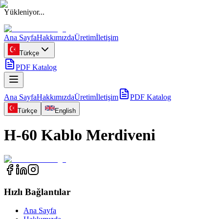
Yükleniyor...
Ana Sayfa
Hakkımızda
Üretim
İletişim
Türkçe
PDF Katalog
Ana Sayfa
Hakkımızda
Üretim
İletişim
PDF Katalog
Türkçe
English
H-60 Kablo Merdiveni
Hızlı Bağlantılar
Ana Sayfa